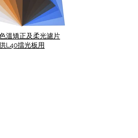
色溫矯正及柔光濾片
供L40擋光板用