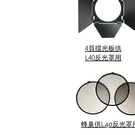
4頁擋光板供
L40反光罩用
蜂巢供L40反光罩