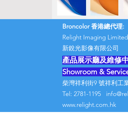
Broncolor 香港總代理:
Relight Imaging Lim
新銳光影像有限公司
產品展示廳及維修
Showroom & Servic
柴灣祥利街9 號祥利工業
Tel: 2781-1195 info@r
www.relight.com.hk