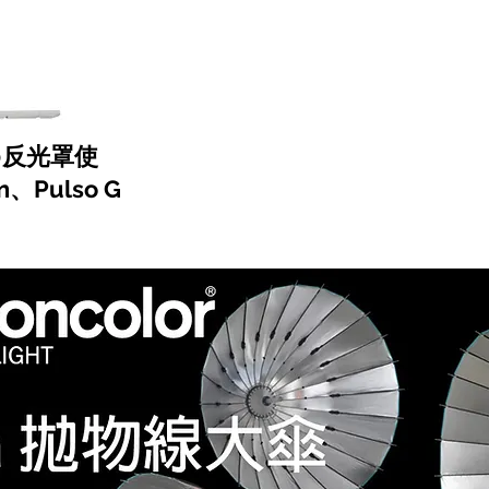
0反光罩使
、Pulso G