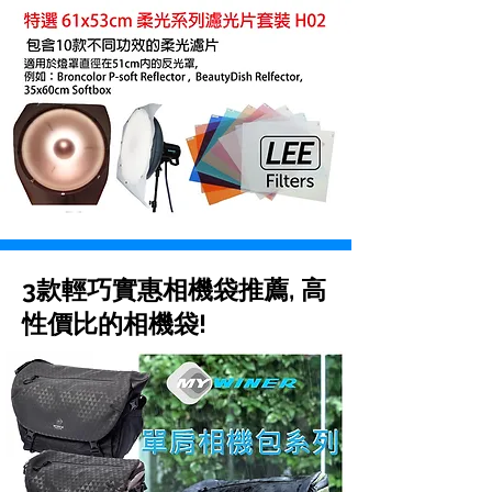
3款輕巧實惠相機袋推薦, 高
性價比的相機袋!