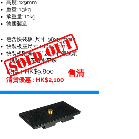
高度: 129mm
重量: 1.3kg
承重量: 10kg
德國製造
包含快裝板, 尺寸: 98x52mmn
快裝板座尺寸：100x60mm
快裝板附有3/8" 及 1/4" 螺絲頭
**快裝板座不含水平珠
原價：HK$9,800
售清
清貨優惠 : HK$2,100