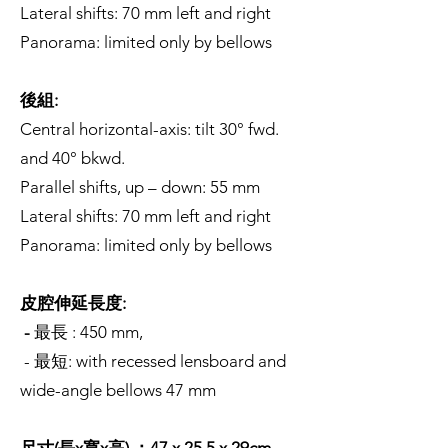
Lateral shifts: 70 mm left and right
Panorama: limited only by bellows
後組:
Central horizontal-axis: tilt 30° fwd.
and 40° bkwd.
Parallel shifts, up – down: 55 mm
Lateral shifts: 70 mm left and right
Panorama: limited only by bellows
皮腔伸延長度:
-
最長 : 450 mm,
- 最短: with recessed lensboard and
wide-angle bellows 47 mm