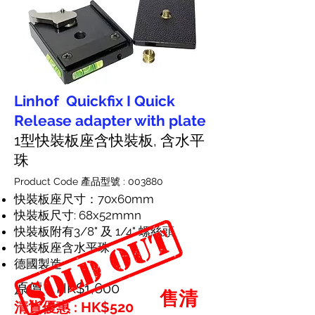
Linhof Quickfix I Quick
Release adapter with plate
1型快裝板座含快裝板,
含水平
珠
Product Code 產品型號 : 003880
快裝板座尺寸：70x60mm
快裝板尺寸: 68x52mmn
快裝板附有3/8" 及 1/4" 螺絲頭
快裝板座含水平珠
德國製造
原價：HK$1,600
售清
清貨優惠 : HK$520