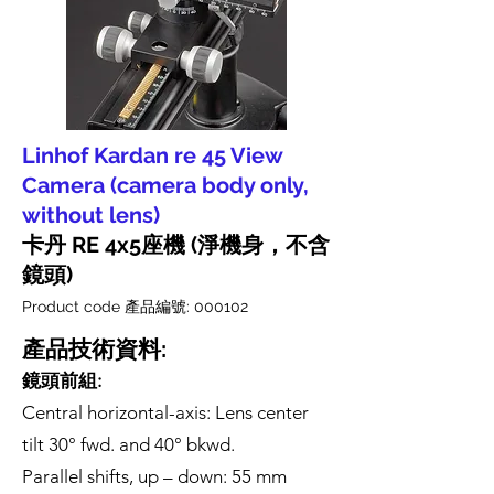
Linhof Kardan re 45 View
Camera (camera body only,
without lens)
卡丹 RE 4x5座機 (淨機身，不含
鏡頭)
Product code 產品編號: 000102
產品技術資料:
鏡頭前組:
Central horizontal-axis: Lens center
tilt 30° fwd. and 40° bkwd.
Parallel shifts, up – down: 55 mm