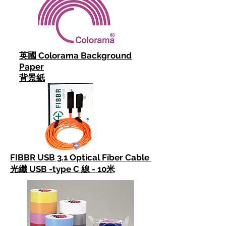
英國 Colorama Background
Paper
背景紙
FIBBR USB 3.1 Optical Fiber Cable
光纖 USB -type C 線 - 10米