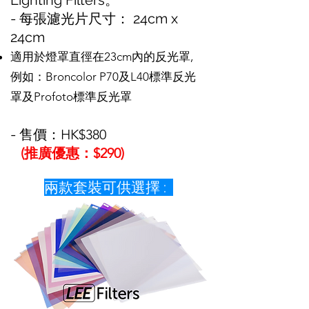
Lighting Filters。
- 每張濾光片尺寸： 24cm x
24cm
適用於燈罩直徑在23cm內的反光罩,
例如：Broncolor P70及L40標準反光
罩及Profoto標準反光罩
-
售價：HK$380
(推廣優惠：$290)
兩款套裝可供選擇 :