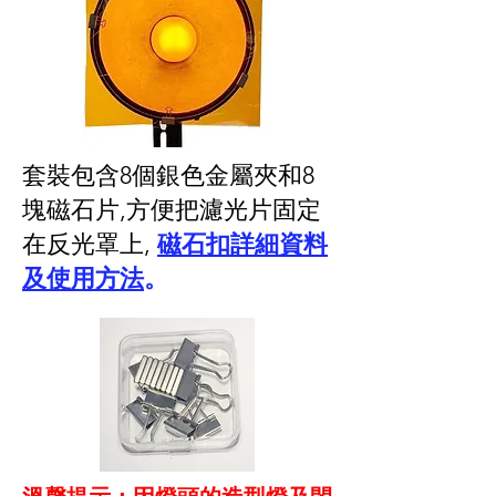
套裝包含8個銀色金屬夾和8
塊磁石片,方便把濾光片固定
在反光罩上,
磁石扣詳細資料
及使用方法
。