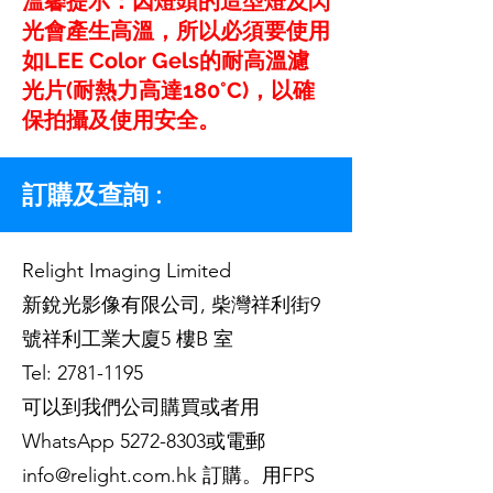
溫馨提示：因燈頭的造型燈及閃
光會產生高溫，所以必須要使用
如LEE Color Gels的耐高溫濾
光片(耐熱力高達180°C)，以確
保拍攝及使用安全。
訂購及查詢 :
Relight Imaging Limited
新銳光影像有限公司, 柴灣祥利街9
號祥利工業大廈5 樓B 室
Tel:
2781-1195
可以到我們公司購買或者用
WhatsApp
5272-8303
或電郵
info@relight.com.hk
訂購。用FPS