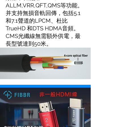
ALLM,VRR,QFT,QMS等功能。
并支持無損音軌回傳，包括5.1
和7.1聲道的LPCM、杜比
TrueHD 和DTS HDMA音頻。
CMS光纖線無需額外供電，最
長型號達到50米。