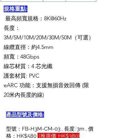
規格重點:
最高頻寬規格：8K@60Hz
長度：
3M/5M/10M/20M/30M/50M（可選）
線纜直徑：約4.5mm
頻寬：48Gbps
線芯材質：4 芯光纖
護套材質: PVC
eARC 功能：支援無損音效回傳 (限
20米內長度的線)
產品型號及價格:
型號：FB-H3M-CM-03 , 長度: 3m , 價
格：HK$580
(推廣價: HK$380)