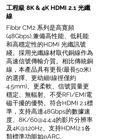
工程級 8K & 4K HDMI 2.1 光纖
線
Fibbr CM2 系列是高寛頻
(48Gbps),兼備高性能、低耗能
和高穩定性的HDMI 光纖訊號
綫。採用光纖線材取代銅線作為
高速信號傳輸介質。相比傳統銅
線，本產品具有更長(最長50米)
的選擇、更幼細(線徑僅約
4.5mm)、更柔軟、信號質量更
穩定、無輻射、不受RFI/EMI電
磁干擾的優勢。符合HDMI 2.1標
準，支持高達48Gbps的數據速
度、8K/60@4:4:4的影片分辨率
及4K@120Hz、支持HDMI2.1各
類標準功能如eARC,