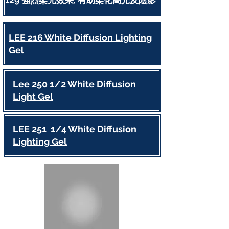
129 強烈柔光效果, 有助柔化高光及陰影
LEE 216 White Diffusion Lighting
Gel
Lee 250 1/2 White Diffusion
Light Gel
LEE 251 1/4 White Diffusion
Lighting Gel