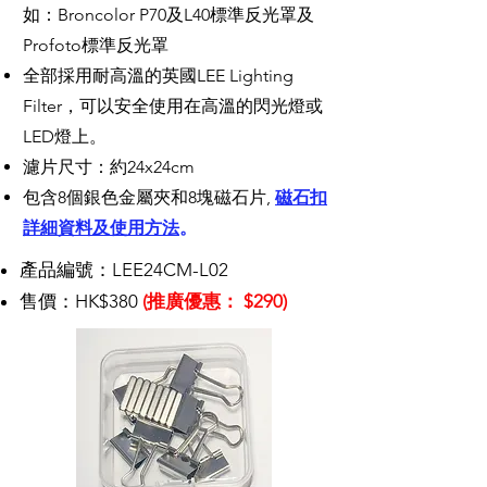
如：Broncolor P70及L40標準反光罩及
Profoto標準反光罩
全部採用耐高溫的英國LEE Lighting
Filter，可以安全使用在高溫的閃光燈或
LED燈上。
濾片尺寸：約24x24cm
包含8個銀色金屬夾和8塊磁石片,
磁石扣
詳細資料及使用方法
。
產品編號：LEE24CM-L02
售價：HK$380
(推廣優惠： $290)