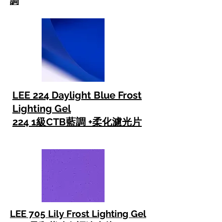
調
LEE 224 Daylight Blue Frost
Lighting Gel
224 1級CTB藍調 +柔化濾光片
LEE 705 Lily Frost Lighting Gel