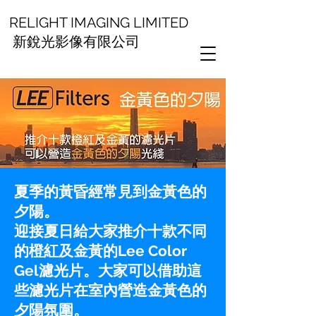
RELIGHT IMAGING LIMITED
新銳光影像有限公司
夏季的黃昏經常見到金黃色的
夕陽。
迎接夏日給大家推介十款不同
的橙紅及金黃的Lee Color
Gel濾光片。大家可以借助這
些濾光片在室內營造金黃色的
夕陽氛圍。