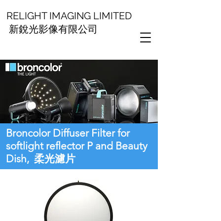
RELIGHT IMAGING LIMITED
新銳光影像有限公司
Broncolor Diffuser Filter for
softlight reflector P and Beauty
Dish, 柔光濾片