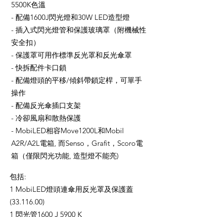
5500K色溫
- 配備1600J閃光燈和30W LED造型燈
- 插入式閃光燈管和保護玻璃罩（附機械性
安全扣）
- 保護罩可用作標準反光罩和反光傘罩
- 快拆配件卡口鎖
- 配備燈頭的平移/傾斜帶鎖定桿，可單手
操作
- 配備反光傘插口支架
- 冷卻風扇和散熱保護
- MobiLED相容Move1200L和Mobil
A2R/A2L電箱, 而Senso，Grafit，Scoro電
箱（僅限閃光功能, 造型燈不能亮)
包括:
1 MobiLED燈頭連傘用反光罩及保護蓋
(33.116.00)
1 閃光管1600 J 5900 K