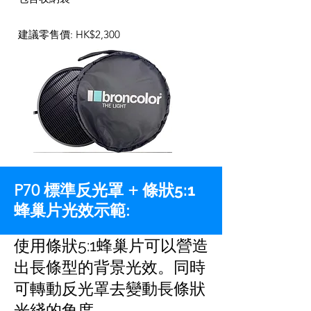
建議零售價: HK$2,300
條狀5:1
P70 標準反光罩 +
蜂巢片
光效示範:
使用條狀5:1蜂巢片可以營造
出長條型的背景光效。同時
可轉動反光罩去變動長條狀
光綫的角度。