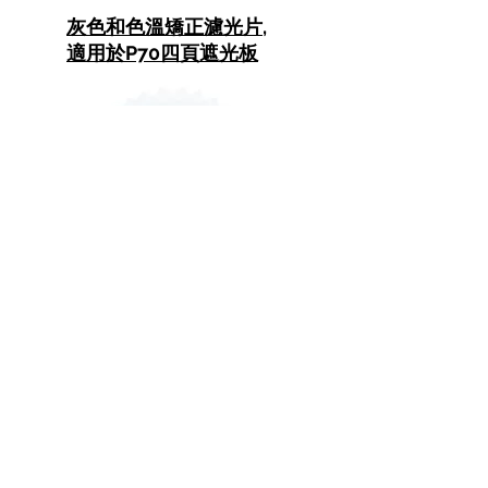
灰色和色溫矯正濾光片,
適用於P70四頁遮光板
乳白柔光濾片, 適用於
P70四頁遮光板
P70 標準反光罩