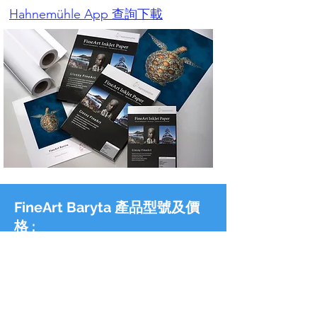
Hahnemühle App 查詢下載
FineArt Baryta 產品型號及價
格 :
Order Code:
10641-669
, Size: A3+
, 每盒25張, 盒裝, 價格: HK$1,290
Speical offer 推廣優惠 : HK$750