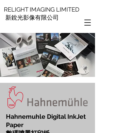
RELIGHT IMAGING LIMITED
新銳光影像有限公司
Hahnemuhle Digital InkJet
Paper