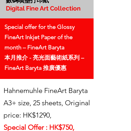
數碼噴墨打印紙
Digital Fine Art Collection
Special offer for the Glossy
FineArt Inkjet Paper of the
month – FineArt Baryta
本月推介 - 亮光面藝術紙系列 –
FineArt Baryta 推廣優惠
Hahnemuhle FineArt Baryta
A3+ size, 25 sheets, Original
price: HK$1290,
Special Offer : HK$750,