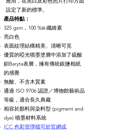
應用，在黑白及彩色照片打印方面
設定了新的標準。
產品特點：
325 gsm，100 %α-纖維素
亮白色
表面紋理結構精美、清晰可見
優質的啞光噴墨塗層中添加了硫酸
鋇Baryta表層，擁有傳統銀鹽相紙
的感覺
無酸、不含木質素
通過 ISO 9706 認證／博物館藝術品
等級，適合長久典藏
相容於顏料與染料型 (pigment and
dye) 噴墨材料系統
ICC 色彩管理檔可於官網或