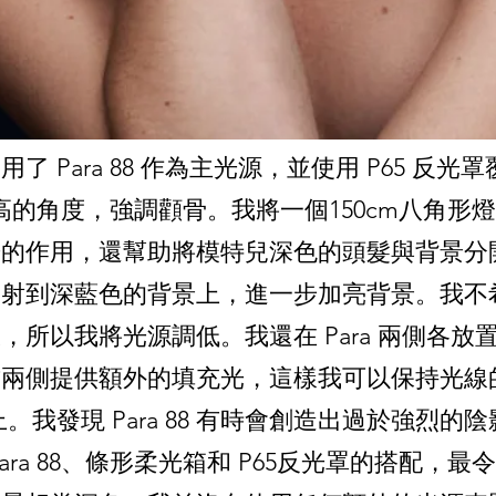
 Para 88 作為主光源，並使用 P65 反
置在較高的角度，強調顴骨。我將一個150cm八角
光的作用，還幫助將模特兒深色的頭髮與背景分
照射到深藍色的背景上，進一步加亮背景。我不
以我將光源調低。我還在 Para 兩側各放置了一
右兩側提供額外的填充光，這樣我可以保持光線
。我發現 Para 88 有時會創造出過於強烈
ara 88、條形柔光箱和 P65反光罩的搭配，