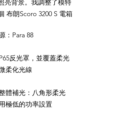
照亮背景。我調整了模特
oro 3200 S 電箱
：Para 88
P65反光罩，並覆蓋柔光
微柔化光線
整體補光：八角形柔光
用極低的功率設置