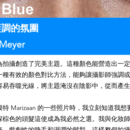
藍調的氛圍
Meyer
為拍攝創造了完美主題。這種顏色能營造出一
一種有效的顏色對比方法，能夠讓攝影師強調
容易吞噬光線，將主題淹沒在陰影中，從而產
 Marizaan 的一些照片時，我立刻知道我
色的頭髮這使成為我必然之選。我與化妝師 Teri 
膏、戲劇性的睫毛和濕潤的髮型，這樣整個拍