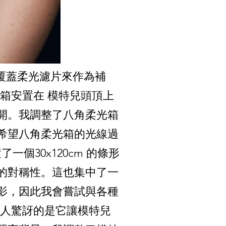
光罩覆蓋柔光濾片來作為補
形燈箱安置在 模特兒頭頂上
開。我調整了八角柔光箱
希望八角柔光箱的光線過
個30x120cm 的條形
的對稱性。這也集中了一
的陰影，因此我會嘗試與各種
最令人驚訝的是它讓模特兒