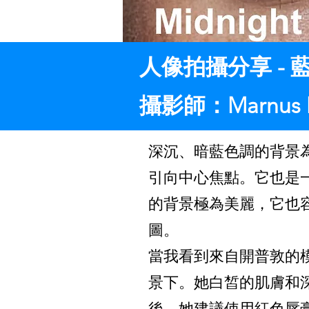
人像拍攝分享 - 
攝影師：Marnus 
深沉、暗藍色調的背景
引向中心焦點。它也是
的背景極為美麗，它也
圖。
當我看到來自開普敦的模特
景下。她白皙的肌膚和深棕
後，她建議使用紅色唇