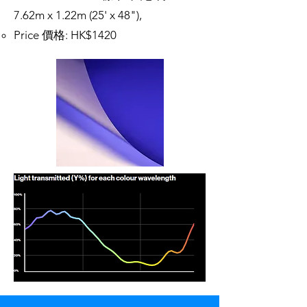
7.62m x 1.22m (25' x 48"),
Price 價格: HK$1420