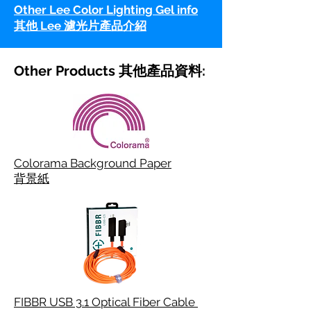
Other Lee Color Lighting Gel info
其他 Lee 濾光片產品介紹
Other Products 其他產品資料:
Colorama Background Paper
背景紙
FIBBR USB 3.1 Optical Fiber Cable