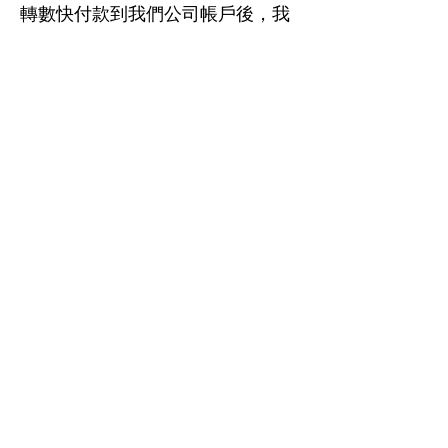
轉數快付款到我們公司帳戶後，我
們會用順豐速遞寄出，訂購滿
HK$400免運費，離島區除外。
Lee Lighting Filters 香港代理:
Relight Imaging Limited
新銳光影像有限公司
產品展示廳及服務中心
Showroom & Customer Service Center
柴灣祥利街9 號祥利工業大廈5 樓B 室
Tel: 2781-1195
Whatsapp 訂購及查詢 :