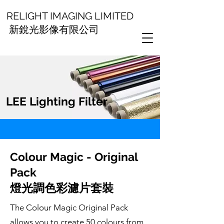
RELIGHT IMAGING LIMITED
新銳光影像有限公司
LEE Lighting Filter
Colour Magic - Original
Pack
燈光調色彩濾片套裝
The Colour Magic Original Pack
allows you to create 50 colours from