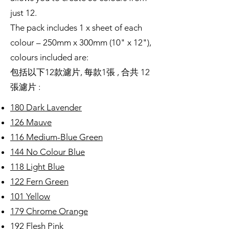
just 12.
The pack includes 1 x sheet of each
colour – 250mm x 300mm (10" x 12"),
colours included are:
包括以下12款濾片, 每款1張 , 合共 12
張濾片 :
180 Dark Lavender
126 Mauve
116 Medium-Blue Green
144 No Colour Blue
118 Light Blue
122 Fern Green
101 Yellow
179 Chrome Orange
192 Flesh Pink