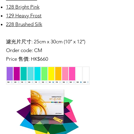
128 Bright Pink
129 Heavy Frost
228 Brushed Silk
濾光片尺寸: 25cm x 30cm (10″ x 12″)
Order code: CM
Price 售價: HK$660