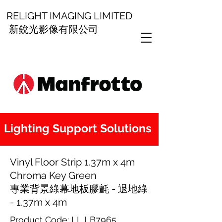
RELIGHT IMAGING LIMITED
新銳光影像有限公司
Lighting Support Solutions
Vinyl Floor Strip 1.37m x 4m
Chroma Key Green
專業背景綠幕地板膠氈 - 退地綠
- 1.37m x 4m
Product Code: LL LB7965