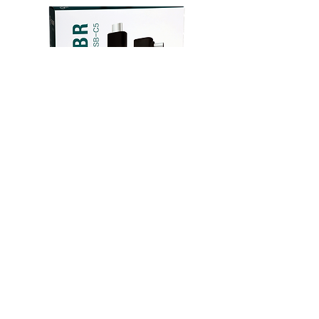
FIBBR USB 3.1 Optical Fiber Cable
光纖 USB -type C 線 - 10米