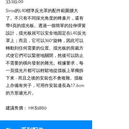
33.119.00
Siros的L40標準反光罩的配件範圍擴大
了。不只有不同採光角度的蜂巢片，還有
帶4頁的擋光板。透過一個簡單的拉伸彈簧
設計，擋光板就可以安全地固定在L40反光
罩上；而且，它可以360°旋轉，因此可以
轉動到任何需要的位置。擋光板的剪裁方
式使它們可以緊密地關閉，然後可以防止
不需要的橫向發射的雜光。根據要求，每
一頁擋光片都可以輕鬆地從擋板上單獨拆
下來 - 而且之後的安裝也不會複雜。擋板
上亦備有夾子，可用作安裝邊長為17.6cm
的方形濾光片。
建議售價： HK$1860