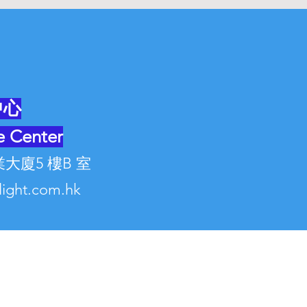
ited
中心
e Center
大廈5 樓B 室
elight.com.hk