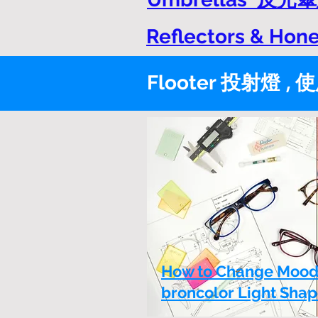
Reflectors & H
Flooter 投射燈
,
使
How to Change Mood 
broncolor Light Shap