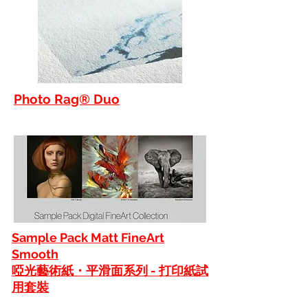
Photo Rag® Duo
Sample Pack Matt FineArt
Smooth
啞光藝術紙・
平滑面
系列 - 打印紙試
用套裝