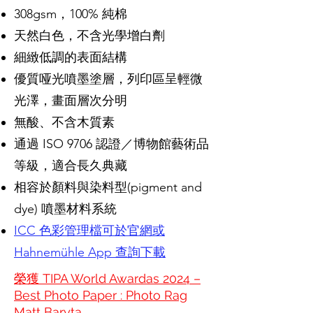
308gsm，100% 純棉
天然白色，不含光學增白劑
細緻低調的表面結構
優質哑光噴墨塗層，列印區呈輕微
光澤，畫面層次分明
無酸、不含木質素
通過 ISO 9706 認證／博物館藝術品
等級，適合長久典藏
相容於顏料與染料型(pigment and
dye) 噴墨材料系統
ICC 色彩管理檔可於官網或
Hahnemühle App 查詢下載
榮獲 TIPA World Awardas 2024 –
Best Photo Paper : Photo Rag
Matt Baryta