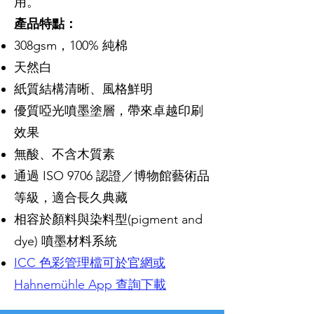
用。
產品特點：
308gsm，100% 純棉
天然白
紙質結構清晰、風格鮮明
優質啞光噴墨塗層，帶來卓越印刷
效果
無酸、不含木質素
通過 ISO 9706 認證／博物館藝術品
等級，適合長久典藏
相容於顏料與染料型(pigment and
dye) 噴墨材料系統
ICC 色彩管理檔可於官網或
Hahnemühle App 查詢下載