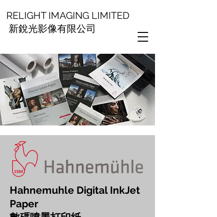
RELIGHT IMAGING LIMITED
新銳光影像有限公司
Hahnemuhle Digital InkJet
Paper