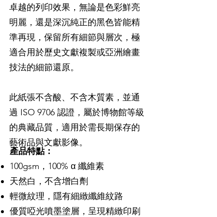
卓越的列印效果，無論是色彩鮮亮
明麗，還是深沉純正的黑色皆能精
準再現，保留所有細節與層次，極
適合用於歷史文獻複製或亞洲繪畫
技法的細節還原。
此紙張不含酸、不含木質素，並通
過 ISO 9706 認證，屬於博物館等級
的典藏品質，適用於需長期保存的
藝術品與文獻影像。
產品特點：
100gsm，100% α 纖維素
天然白，不含增白劑
輕微紋理，隱有細緻纖維紋路
優質啞光噴墨塗層，呈現精緻印刷