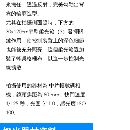
來擔任：透過反射，完美勾勒出背
靠的輪廓造型。
尤其在拍攝側面照時，下方的
30x120cm窄型柔光箱（3）發揮關
鍵作用，使控制裝置上的深色細節
也能被充分照亮。這個柔光箱還加
裝了蜂巢格柵布，以進一步控制光
線擴散。
拍攝使用的器材為 中片幅數碼相
機，鏡頭焦距為 80 mm，快門速度
1/125 秒，光圈 f/11.0，感光度 ISO
100。