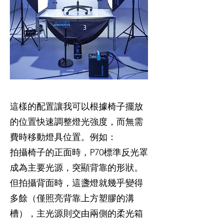
這樣的配置讓我可以根據椅子擺放
的位置快速調整燈光強度，而無需
費時移動燈具位置。例如：
拍攝椅子的正面時，P70標準反光罩
成為主要光源，突顯背靠的形狀。
但拍攝背面時，這盞燈就幾乎變得
多餘（僅照亮背靠上方塑膠的溝
槽），主光源則交由兩側的柔光箱