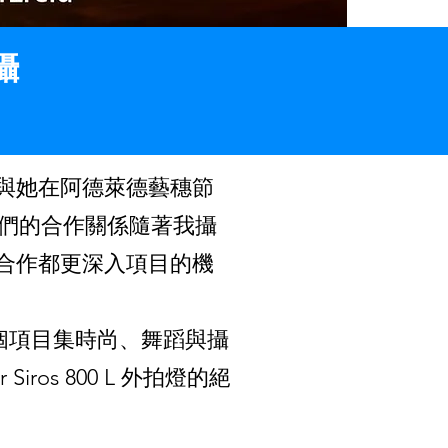
攝
我參與她在阿德萊德藝穗節
年，我們的合作關係隨著我攝
合作都更深入項目的機
這個項目集時尚、舞蹈與攝
os 800 L 外拍燈的絕