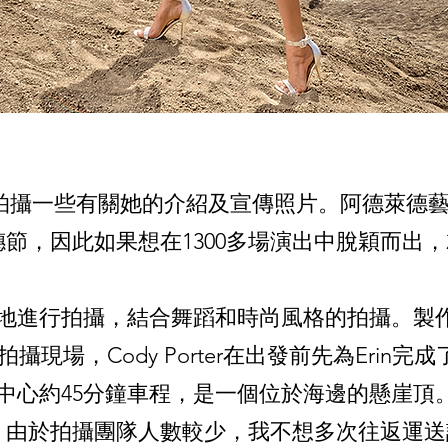
攝一些有關她的介紹及宣傳照片。阿德萊德藝穗節(Ade
穗節，因此如果想在1300多場演出中脫穎而出
行拍攝，結合舞蹈和時尚風格的拍攝。製作人Kyr
往拍攝現場，Cody Porter在出發前先為Erin
中心約45分鐘車程，是一個位於海邊的懸崖頂
坡。由於拍攝團隊人數較少，我不想多次往返運