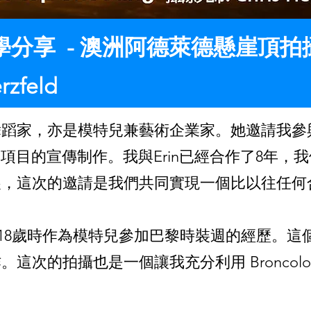
分享 -
澳洲阿德萊德懸崖頂拍
rzfeld
er 是一位舞蹈家，亦是模特兒兼藝術企業家。她邀請
nge）演出項目的宣傳制作。我與Erin已經合作了8
展，這次的邀請是我們共同實現一個比以往任何
於她18歲時作為模特兒參加巴黎時裝週的經歷。
的拍攝也是一個讓我充分利用 Broncolor Sir