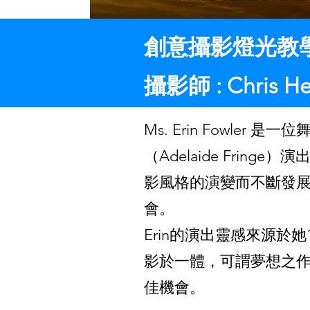
創意攝影燈光教學
攝影師 : Chris He
Ms. Erin Fowl
（Adelaide Fri
影風格的演變而不斷發
會。
Erin的演出靈感來源
影於一體，可謂夢想之作。這次
佳機會。