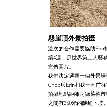
懸崖頂外景拍攝
這次的合作需要協助Erin拍
續4週，是世界第二大藝
宣傳圖片。
我們決定選擇一個外景場地進
Choo與Erin和我一同前
拍攝地點距離阿德萊德市
之間有350米的陡峭下