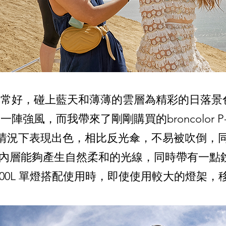
非常好，碰上藍天和薄薄的雲層為精彩的日落景
強風，而我帶來了剛剛購買的broncolor P-
它在風大的情況下表現出色，相比反光傘，不易被吹倒
的銀色內層能夠產生自然柔和的光線，同時帶有一
s 800L 單燈搭配使用時，即使使用較大的燈架