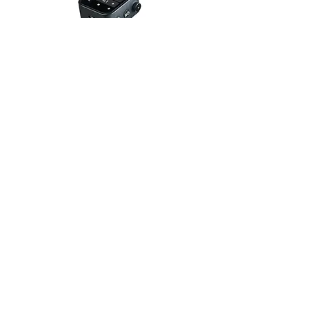
RFS 3C 無綫引閃器
(Canon)
其它Broncolor產品資料
其它商業攝影燈光入門教學: