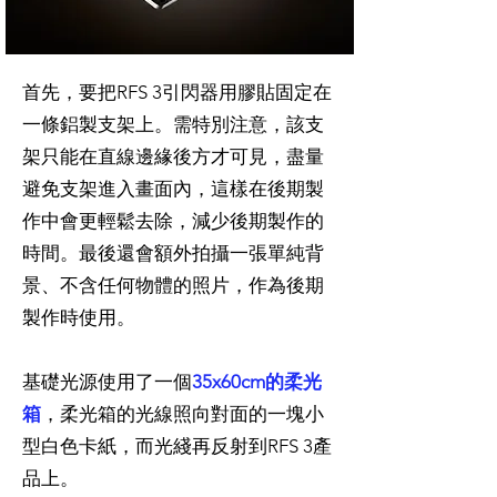
首先，要把RFS 3引閃器用膠貼固定在
一條鋁製支架上。需特別注意，該支
架只能在直線邊緣後方才可見，盡量
避免支架進入畫面內，這樣在後期製
作中會更輕鬆去除，減少後期製作的
時間。最後還會額外拍攝一張單純背
景、不含任何物體的照片，作為後期
製作時使用。
基礎光源使用了一個
35x60cm的柔光
箱
，柔光箱的光線照向對面的一塊小
型白色卡紙，而光綫再反射到RFS 3產
品上。