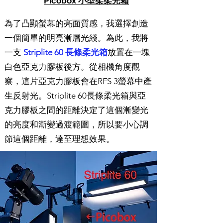
Picobox
小型柔
柔光箱
為了凸顯螢幕的亮面質感，我選擇創造
一個簡單的明亮漸層光綫。為此，我將
一支
Striplite 60 長條柔光箱
放置在一塊
白色亞克力膠板後方。從相機角度觀
察，這片亞克力膠板會在RFS 3螢幕中產
生反射光。Striplite 60長條柔光箱與亞
克力膠板之間的距離決定了這個漸變光
的亮度和漸變過渡範圍，所以要小心調
節這個距離，達至理想效果。