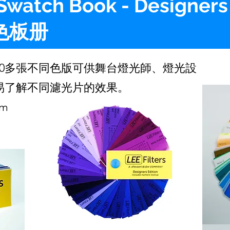
 Swatch Book - Designers
片色板册
約200多張不同色版可供舞台燈光師、燈光設
易了解不同濾光片的效果。
mm