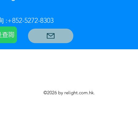
 :
+852-5272-8303
©2026 by relight.com.hk.