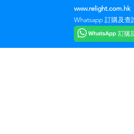
www.relight.com.hk
Whatsapp 訂購及查詢