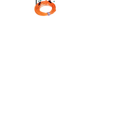
FIBBR USB 3.1 Optical Fiber Cable
光纖 USB 線 - 10米
Teraoka Olive Tape
日本寺岡 - 牛皮膠布 (彩色)
Lee Lighting Filters 香港代理:
Relight Imaging Limited
新銳光影像有限公司
產品展示廳及服務中心
Showroom & Customer Service Center
柴灣祥利街9 號祥利工業大廈5 樓B 室