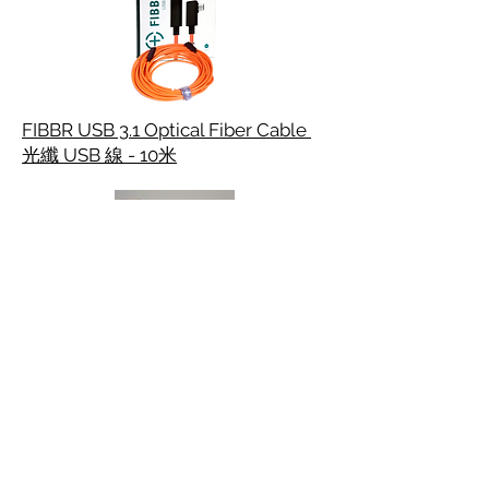
FIBBR USB 3.1 Optical Fiber Cable
光纖 USB 線 - 10米
Teraoka Olive Tape
日本寺岡 - 牛皮膠布 (彩色)
LEE Color Gels Hong Kong
Distributor: