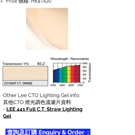
Price 價格: HK$1420
Other Lee CTO Lighting Gel info:
其他CTO 燈光調色溫濾片資料:
-
LEE 441 Full C.T. Straw Lighting
Gel
查詢及訂購 Enquiry & Order :