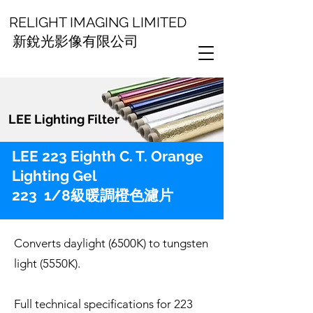
RELIGHT IMAGING LIMITED
新銳光影像有限公司
LEE Lighting Filter
LEE 223 Eighth C. T. Orange
Lighting Gel
223 1/8級暖調橙色濾片
Converts daylight (6500K) to tungsten
light (5550K).
Full technical specifications for 223