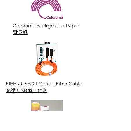
Colorama Background Paper
背景紙
FIBBR USB 3.1 Optical Fiber Cable
光纖 USB 線 - 10米