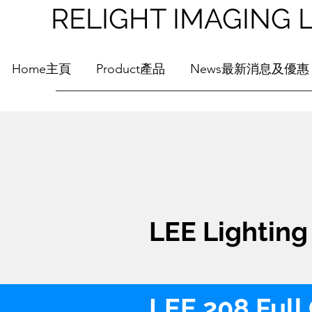
RELIGHT IMAGI
Home主頁
Product產品
News最新消息及優惠
LEE Lighting 
LEE 208 Full 