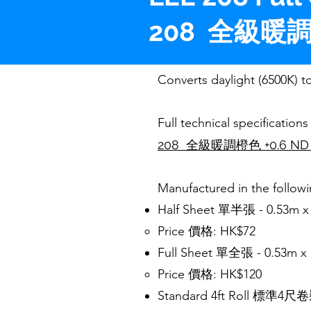
208 全級暖調
Converts daylight (6500K) t
Full technical specification
208 全級暖調橙色 +0.6 N
Manufactured in the f
Half Sheet 單半張 - 0.53m x 0
Price 價格: HK$72
Full Sheet 單全張 - 0.53m x 1
Price 價格: HK$120
Standard 4ft Roll 標準4尺卷裝 