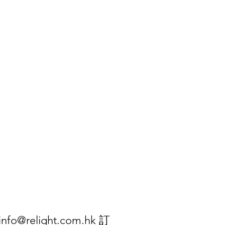
info@relight.com.hk
訂