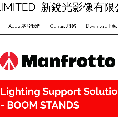
NG LIMITED 新銳光影像有
About關於我們
Contact聯絡
Download下載
Lighting Support Soluti
- BOOM STANDS