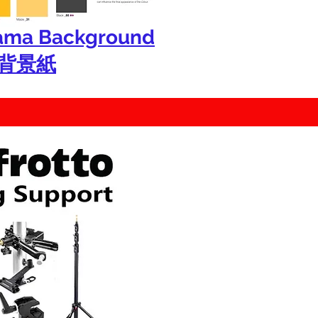
ama Background
r背景紙