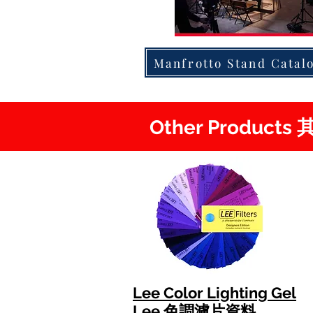
Manfrotto Stand Catal
Other Product
Lee Color Lighting Gel
Lee 色調濾片資料