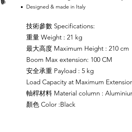
Designed & made in Italy
技術參數 Specifications:
重量 Weight : 21 kg
最大高度 Maximum Height : 210 cm
Boom Max extension: 100 CM
安全承重 Payload : 5 kg
Load Capacity at Maximum Extension
軸桿材料 Material column : Alumini
顏色 Color :Black