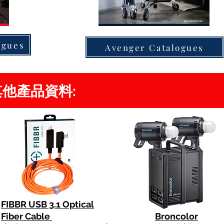
ogues
Avenger Catalogues
s 其他產品資料:
FIBBR USB 3.1 Optical
Fiber Cable
Broncolor