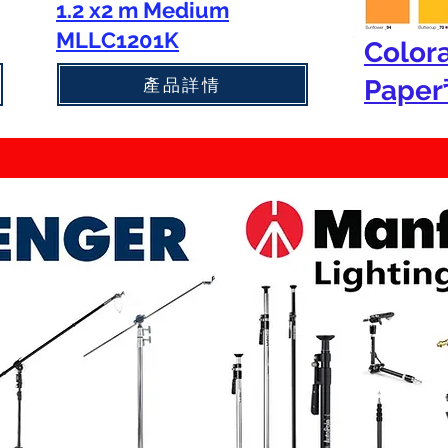
1.2 x2 m Medium
MLLC1201K
Color
產品詳情
Pape