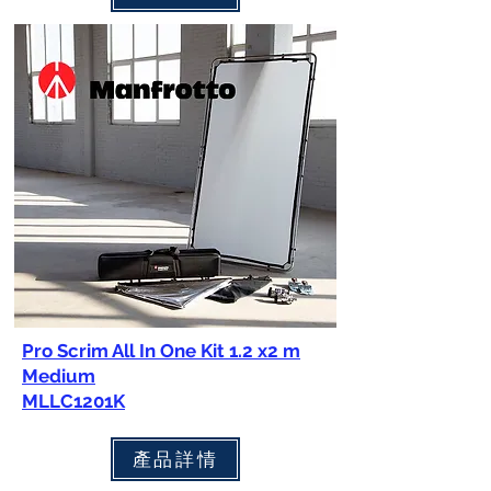
Pro Scrim All In One Kit 1.2 x2 m
Medium
MLLC1201K
產品詳情