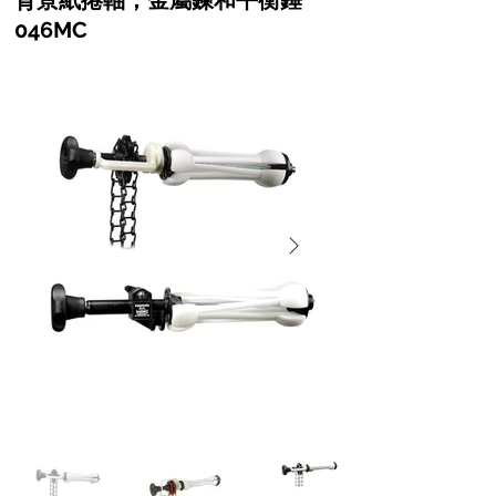
背景紙捲軸，金屬鍊和平衡錘
046MC