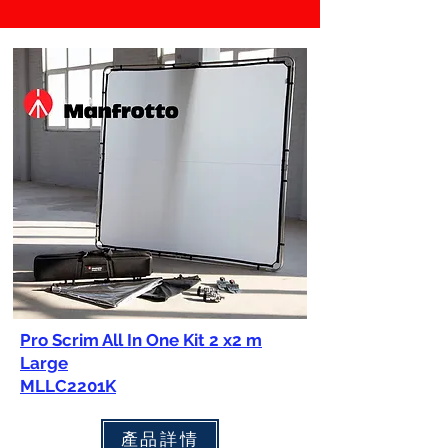
Pro Scrim All In One Kit 2 x2 m
Large
MLLC2201K
產品詳情