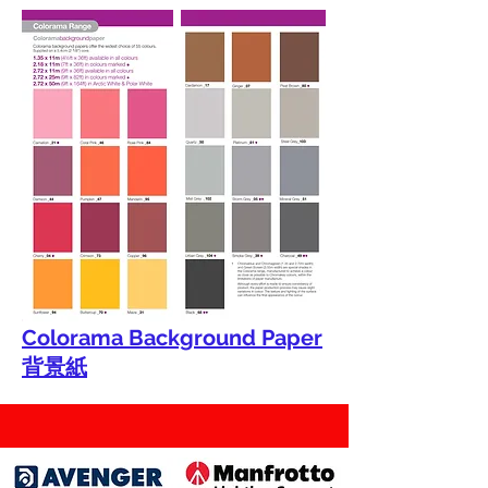
Colorama Background Paper
背景紙