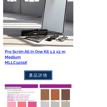
Pro Scrim All In One Kit 1.2 x2 m
Medium
MLLC1201K
產品詳情