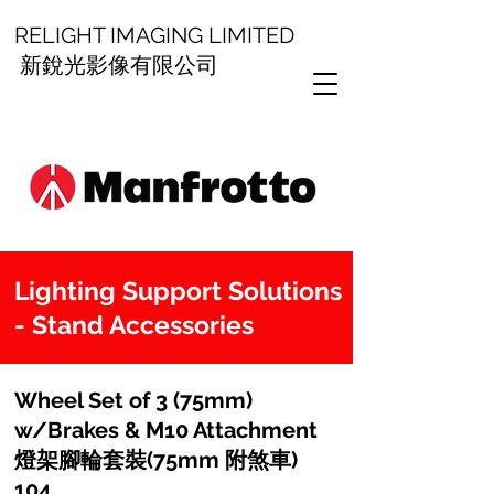
RELIGHT IMAGING LIMITED
新銳光影像有限公司
Lighting Support Solutions
- Stand Accessories
Wheel Set of 3 (75mm)
w/Brakes & M10 Attachment
燈架腳輪套裝(75mm 附煞車)
104