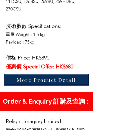
111CSU, 126BSU, 269BU, 269HDBU,
270CSU
技術參數 Specifications:
重量 Weight : 1.5 kg
Payload : 75kg
價格 Price: HK$890
優惠價 Special Offer: HK$680
More Product Detail
Order & Enquiry 訂購及查詢 :
Relight Imaging Limited