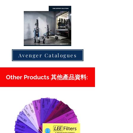
Avenger Catalogues
Other Products 其他產品資料: