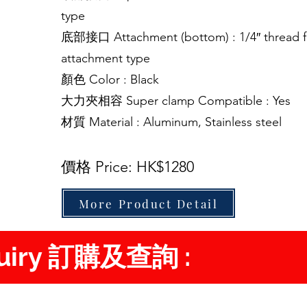
type
底部接口 Attachment (bottom) : 1/4″ thread fe
attachment type
顏色 Color : Black
大力夾相容 Super clamp Compatible : Yes
材質 Material : Aluminum, Stainless steel
價格 Price: HK$1280
More Product Detail
quiry 訂購及查詢 :
d