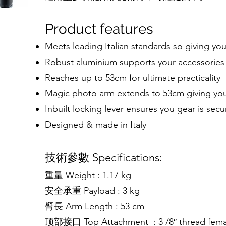
Product features
Meets leading Italian standards so giving you
Robust aluminium supports your accessories
Reaches up to 53cm for ultimate practicality
Magic photo arm extends to 53cm giving you
Inbuilt locking lever ensures you gear is secu
Designed & made in Italy
技術參數 Specifications:
重量 Weight : 1.17 kg
安全承重 Payload : 3 kg
臂長 Arm Length : 53 cm
顶部接口 Top Attachment : 3 /8″ thread femal