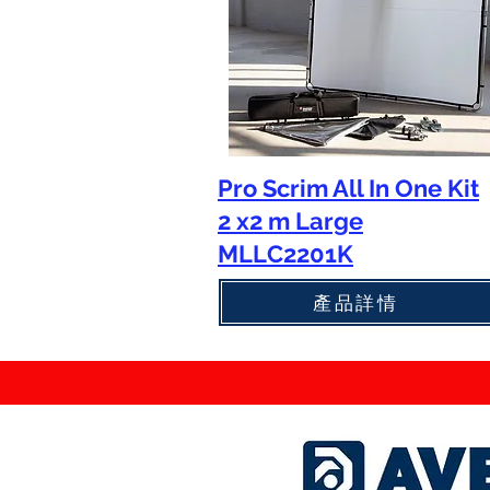
Pro Scrim All In One Kit
2 x2 m Large
MLLC2201K
產品詳情