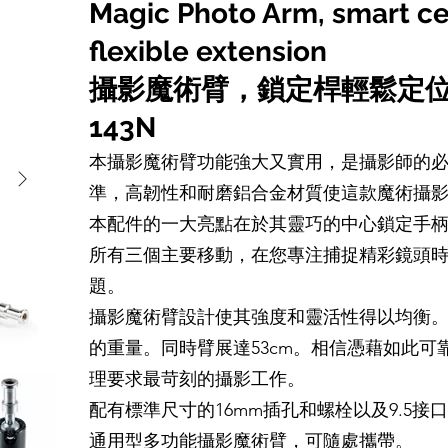
Magic Photo Arm, smart ce
flexible extension
攝影魔術臂，鎖定桿輕鬆定
143N
本攝影魔術臂功能強大又實用，是攝影師的
準，高韌性和耐磨鋁合金材質使這款魔術攝
本配件的一大亮點在於其靈巧的中心鎖定手
所有三個主要移動，在您專注捕捉精彩鏡頭
題。
攝影魔術臂設計使其強度和靈活性得以均衡。僅重
的重量。同時臂展達53cm。相信憑藉如此
理要求最苛刻的攝影工作。
配有標準尺寸的16mm插孔和螺栓以及9.5接口和
通用型多功能攝影魔術臂，可隨處攜帶。