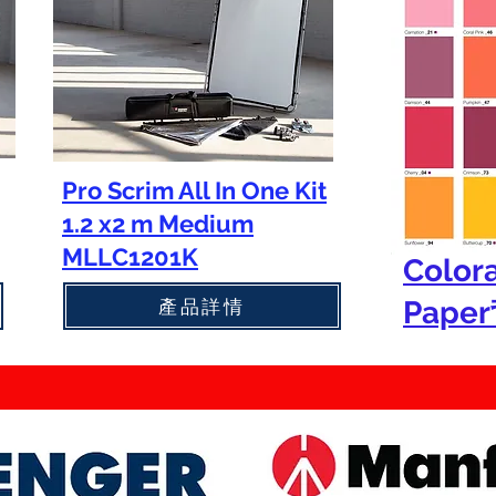
Pro Scrim All In One Kit
1.2 x2 m Medium
MLLC1201K
Color
產品詳情
Pape