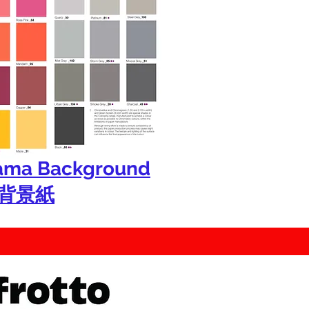
ama Background
r背景紙