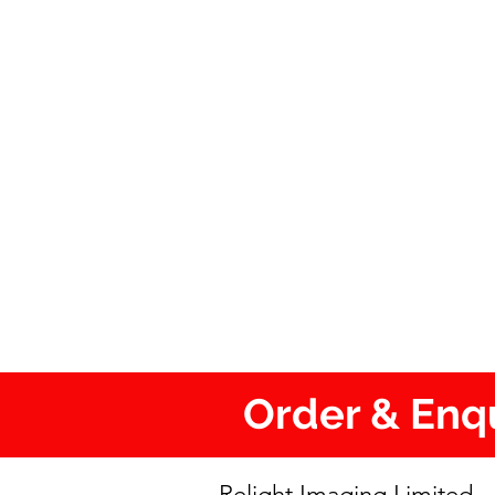
Order & En
Relight Imaging Limite