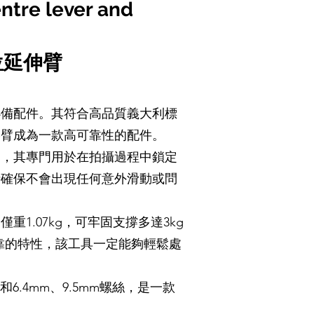
ntre lever and
位延伸臂
必備配件。其符合高品質義大利標
影臂成為一款高可靠性的配件。
柄，其專門用於在拍攝過程中鎖定
時確保不會出現任何意外滑動或問
1.07kg，可牢固支撐多達3kg
可靠的特性，該工具一定能夠輕鬆處
6.4mm、9.5mm螺絲，是一款