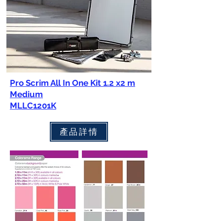
Pro Scrim All In One Kit 1.2 x2 m
Medium
MLLC1201K
產品詳情