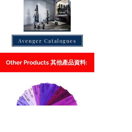
Avenger Catalogues
Other Products 其他產品資料: