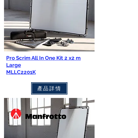
Pro Scrim All In One Kit 2 x2 m
Large
MLLC2201K
產品詳情