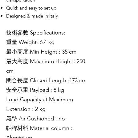
Quick and easy to set up
Designed & made in Italy
技術參數 Specifications:
重量 Weight :6.4 kg
最小高度 Min Height : 35 cm
最大高度 Maximum Height : 250
cm
閉合長度 Closed Length :173 cm
安全承重 Payload : 8 kg
Load Capacity at Maximum
Extension : 2 kg
氣墊 Air Cushioned : no
軸桿材料 Material column :
Aluminium