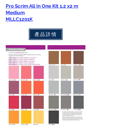
Pro Scrim All In One Kit 1.2 x2 m
Medium
MLLC1201K
產品詳情