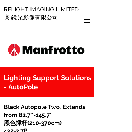
RELIGHT IMAGING LIMITED
新銳光影像有限公司
Lighting Support Solutions
- AutoPole
Black Autopole Two, Extends
from 82.7''-145.7''
黑色撑杆(210-370cm)
432-3.7B