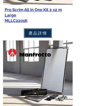
Pro Scrim All In One Kit 2 x2 m
Large
MLLC2201K
產品詳情