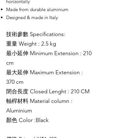
horizontally
Made from durable aluminium
Designed & made in Italy
技術參數 Specifications:
重量 Weight : 2.5 kg
最小延伸 Minimum Extension : 210
cm
最大延伸 Maximum Extension :
370 cm
閉合長度 Closed Lenght : 210 CM
軸桿材料 Material column :
Aluminium
顏色 Color :Black