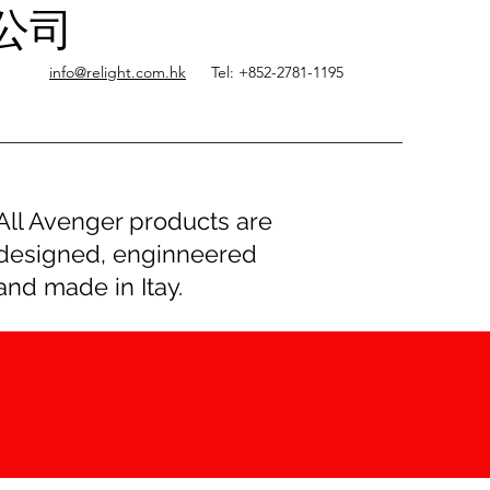
限公司
info@relight.com.hk
Tel: +852-2781-1195
All Avenger products are
designed, enginneered
and made in Itay.