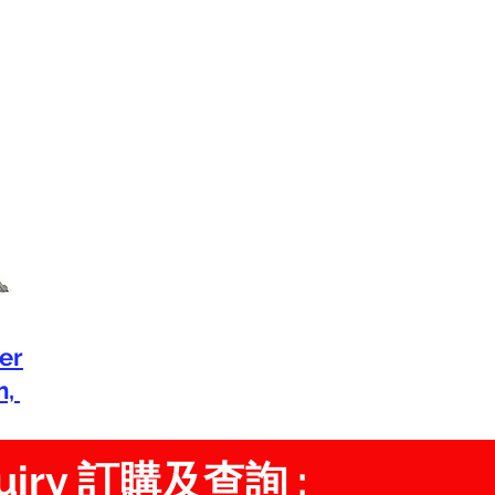
er
m,
quiry 訂購及查詢 :