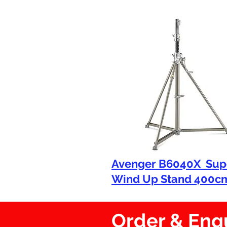
Avenger B6040X Sup
Wind Up Stand 400c
Order & En