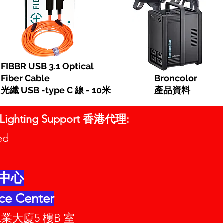
FIBBR USB 3.1 Optical
Fiber Cable
Broncolor
光纖 USB -type C 線 - 10米
產品資料
o Lighting Support 香港代理:
mited
中心
ce Center
業大廈5 樓B 室