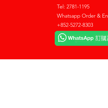
Tel: 2781-1195
Whatsapp Order & 
+852-5272-8303