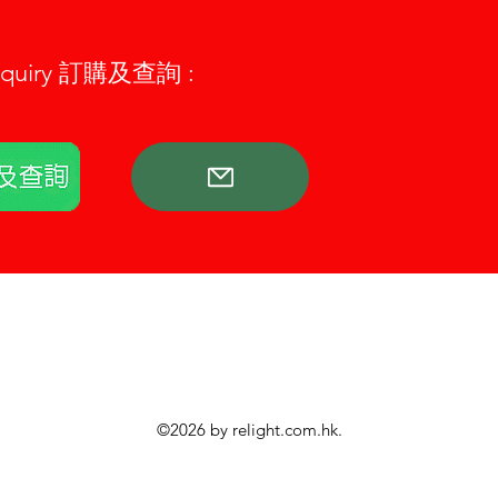
Enquiry 訂購及查詢 :
©2026 by relight.com.hk.