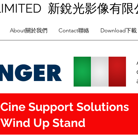
NG LIMITED 新銳光影像有
About關於我們
Contact聯絡
Download下載
Cine Support Solutions
Wind Up Stand