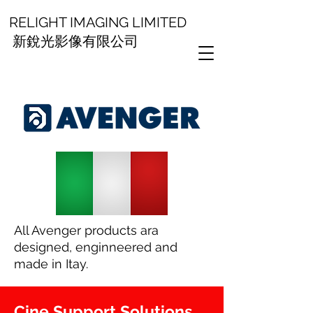
RELIGHT IMAGING LIMITED
新銳光影像有限公司
All Avenger products ara
designed, enginneered and
made in Itay.
Cine Support Solutions