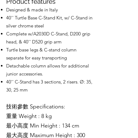
Product features
Designed & made in Italy
40'' Turtle Base C-Stand Kit, w/ C-Stand in
silver chrome steel
Complete w/A2030D C-Stand, D200 grip
head, & 40'' D520 grip arm
Turtle base legs & C-stand column
separate for easy transporting
Detachable column allows for additional
junior accessories.
40'' C-Stand has 3 sections, 2 risers. Ø: 35,
30, 25 mm
技術參數 Specifications:
重量 Weight : 8 kg
最小高度 Min Height : 134 cm
最大高度 Maximum Height : 300