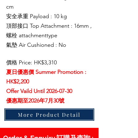
cm
安全承重 Payload : 10 kg
頂部接口 Top Attachment : 16mm ,
螺栓 attachmenttype
氣墊 Air Cushioned : No
價格 Price: HK$3,310
夏日優惠價 Summer Promotion :
HK$2,200
Offer Vaild Until
2026-07-30
優惠期至2026年7月30號
More Product Detail