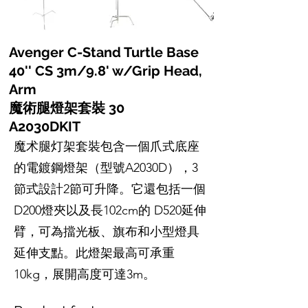
Avenger C-Stand Turtle Base
40'' CS 3m/9.8' w/Grip Head,
Arm
魔術腿燈架套裝 30
A2030DKIT
魔术腿灯架套裝包含一個爪式底座
的電鍍鋼燈架（型號A2030D），3
節式設計2節可升降。它還包括一個
D200燈夾以及長102cm的 D520延伸
臂，可為擋光板、旗布和小型燈具
延伸支點。此燈架最高可承重
10kg，展開高度可達3m。