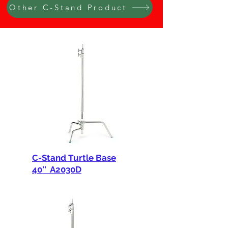
Other C-Stand Product
C-Stand Turtle Base
40'' A2030D