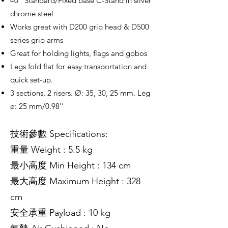
40'' Standard/Fixed base C-Stand in silver
chrome steel
Works great with D200 grip head & D500
series grip arms
Great for holding lights, flags and gobos
Legs fold flat for easy transportation and
quick set-up.
3 sections, 2 risers. Ø: 35, 30, 25 mm. Leg
ø: 25 mm/0.98''
技術參數 Specifications:
重量 Weight : 5.5 kg
最小高度 Min Height : 134 cm
最大高度 Maximum Height : 328
cm
安全承重 Payload : 10 kg