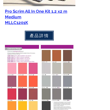
Pro Scrim All In One Kit 1.2 x2 m
Medium
MLLC1201K
產品詳情