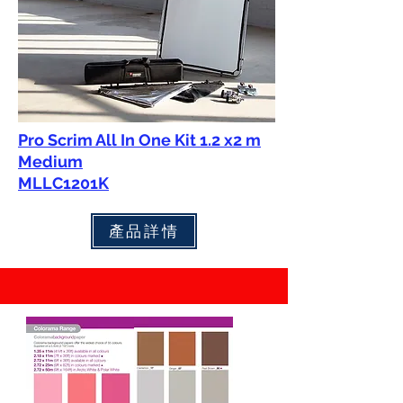
Pro Scrim All In One Kit 1.2 x2 m
Medium
MLLC1201K
產品詳情