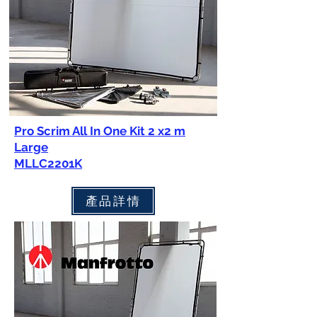
Pro Scrim All In One Kit 2 x2 m
Large
MLLC2201K
產品詳情