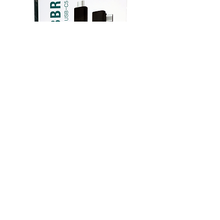
FIBBR USB 3.1 Optical Fiber Cable
光纖 USB -type C 線 - 10米