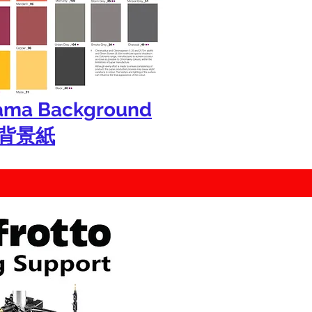
ama Background
r背景紙