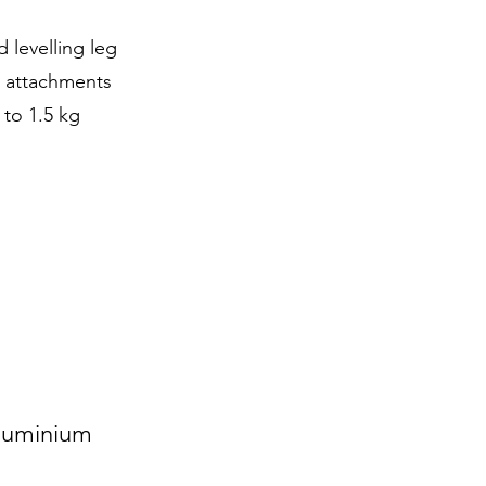
 levelling leg
d attachments
 to 1.5 kg
uminium