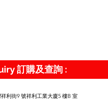
quiry 訂購及查詢 :
d
祥利街9 號祥利工業大廈5 樓B 室