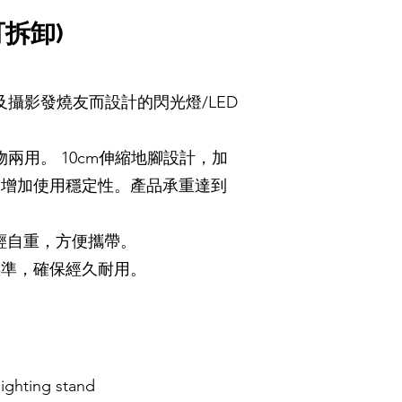
可拆卸)
及攝影發燒友而設計的閃光燈/LED
。
物兩用。 10cm伸縮地腳設計，加
，增加使用穩定性。產品承重達到
g超輕自重，方便攜帶。
標準，確保經久耐用。
ighting stand