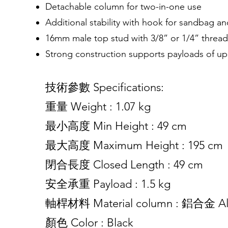
Detachable column for two-in-one use
Additional stability with hook for sandbag and
16mm male top stud with 3/8” or 1/4” threa
Strong construction supports payloads of up
技術參數 Specifications:
重量 Weight : 1.07 kg
最小高度 Min Height : 49 cm
最大高度 Maximum Height : 195 cm
閉合長度 Closed Length : 49 cm
安全承重 Payload : 1.5 kg
軸桿材料 Material column : 鋁合金 Al
顏色 Color : Black