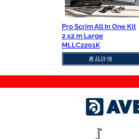
Pro Scrim All In One Kit
2 x2 m Large
MLLC2201K
產品詳情