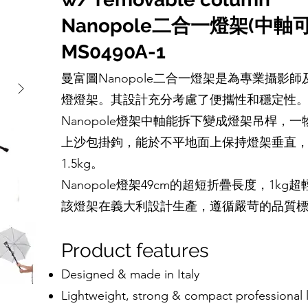
Nanopole二合一燈架(中軸
MS0490A-1
曼富圖Nanopole二合一燈架是為專業攝影師
燈燈架。其設計充分考慮了便攜性和穩定性
Nanopole燈架中軸能拆下變成燈架吊桿，一
上沙包掛鉤，能於不平地面上保持燈架垂直
1.5kg。
Nanopole燈架49cm的超短折疊長度，1k
該燈架在義大利設計生產，遵循嚴苛的品質
Product features
Designed & made in Italy
Lightweight, strong & compact professional l