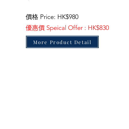
價格 Price: HK$980
優惠價 Speical Offer : HK$830
More Product Detail