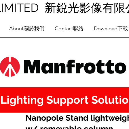
NG LIMITED 新銳光影像有
About關於我們
Contact聯絡
Download下載
Lighting Support Soluti
Nanopole Stand lightweig
w/ removable column