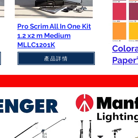
Pro Scrim All In One Kit
1.2 x2 m Medium
MLLC1201K
Color
產品詳情
Pape