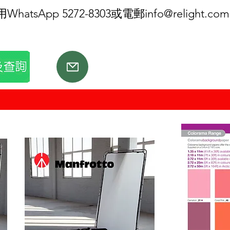
tsApp 5272-8303或電郵
info@relight.com