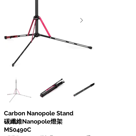
Carbon Nanopole Stand
碳纖維Nanopole燈架
MS0490C