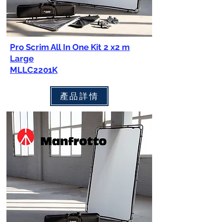
Pro Scrim All In One Kit 2 x2 m
Large
MLLC2201K
產品詳情