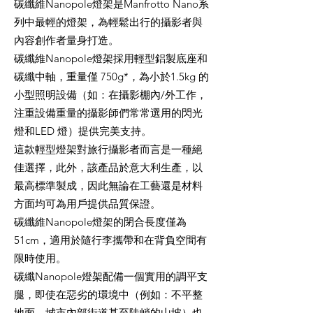
碳纖維Nanopole燈架是Manfrotto Nano系
列中最輕的燈架，為輕鬆出行的攝影者與
內容創作者量身打造。
碳纖維Nanopole燈架採用輕型鋁製底座和
碳纖中軸，重量僅 750g*，為小於1.5kg 的
小型照明設備（如：在攝影棚內/外工作，
注重設備重量的攝影師們常常選用的閃光
燈和LED 燈）提供完美支持。
這款輕型燈架對旅行攝影者而言是一種絕
佳選擇，此外，該產品於意大利生產，以
最高標準製成，因此無論在工藝還是材料
方面均可為用戶提供品質保證。
碳纖維Nanopole燈架的閉合長度僅為
51cm，適用於隨行李攜帶和在背負空間有
限時使用。
碳纖Nanopole燈架配備一個實用的調平支
腿，即使在惡劣的環境中（例如：不平整
地面、城市內部街道甚至陡峭的山坡）也