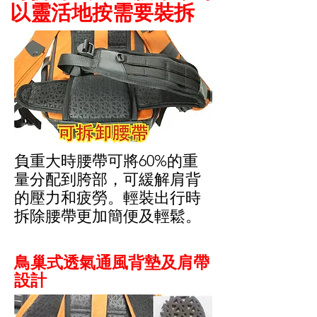
以靈活地按需要裝拆
負重大時腰帶可將60%的重
量分配到胯部，可緩解肩背
的壓力和疲勞。輕裝出行時
拆除腰帶更加簡便及輕鬆。
鳥巢式透氣通風背墊及肩帶
設計