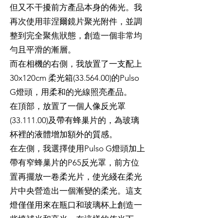
但又不干擾前方產品本身的佈光。我
再次使用菲涅爾鏡片聚光附件，並調
整到完全聚焦狀態，創造一個非常均
勻且平滑的漸層。
而在相機的右側，我放置了一支配上
30x120cm 柔光箱(33.564.00)的Pulso
G燈頭，用柔和的光線照亮產品。
在頂部，放置了一個人像反光罩
(33.111.00)及帶有蜂巢片的，為玻璃
杯裡的液體增加額外的質感。
在左側，我選擇使用Pulso G燈頭加上
帶有窄蜂巢片的P65反光罩，前方位
置再擺放一卷柔光片，使光綫在柔光
片中央營造出一個漸變的柔光。這支
燈僅僅用來在瓶口和玻璃杯上創造一