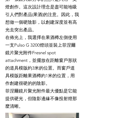
燈創作。這次設計理念是盡可能地吸
引人們對產品(果酒)的注意。因此，我
想做一個硬陰影，以創建深度並有高
光去突出產品。
在佈光上，我選擇在果酒樽左側使用
一支Pulso G 3200燈頭並裝上菲涅爾
鏡片聚光附件Fresnel spot
attachment，並擺放在距離窗戶形狀
的道具模版約3米的位置。而窗戶道
具模版距離果酒樽約1米的位置，用
作創建很硬的的陰影。
菲涅爾鏡片聚光附件最大優點是它能
提供硬光，但陰影邊緣不像投射燈那
麼清晰。