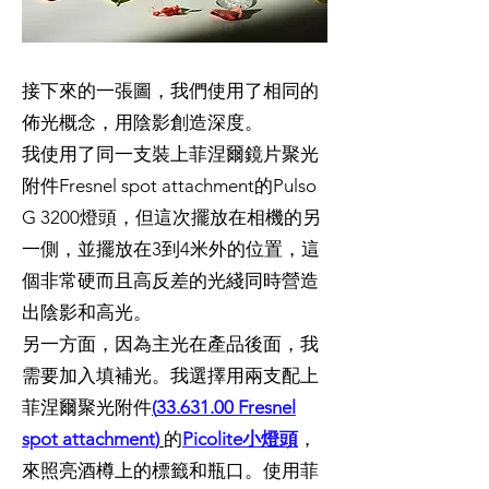
接下來的一張圖，我們使用了相同的
佈光概念，用陰影創造深度。
我使用了同一支裝上菲涅爾鏡片聚光
附件Fresnel spot attachment的Pulso
G 3200燈頭，但這次擺放在相機的另
一側，並擺放在3到4米外的位置，這
個非常硬而且高反差的光綫同時營造
出陰影和高光。
另一方面，因為主光在產品後面，我
需要加入填補光。我選擇用兩支配上
菲涅爾聚光附件
(
33.631.00 Fresnel
spot attachment
)
的
Picolite小燈頭
，
來照亮酒樽上的標籤和瓶口。使用菲