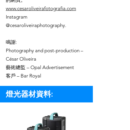
的網頁。
www.cesaroliveirafotografia.com
Instagram
@cesaroliveiraphotography.
鳴謝:
Photography and post-production –
César Oliveira
藝術總監 – Opal Advertisement
客戶 – Bar Royal
燈光器材資料: