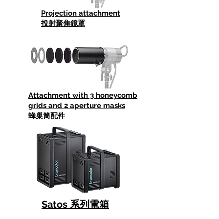
Projection attachment
投射聚焦鏡罩
Attachment with 3 honeycomb
grids and 2 aperture masks
蜂巢筒配件
Satos 系列電箱