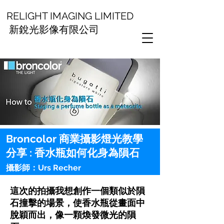
RELIGHT IMAGING LIMITED
新銳光影像有限公司
Broncolor 商業攝影燈光教學
分享 : 香水瓶如何化身為隕石
攝影師：Urs Recher
這次的拍攝我想創作一個類似於隕
石撞擊的場景，使香水瓶從畫面中
脫穎而出，像一顆煥發微光的隕