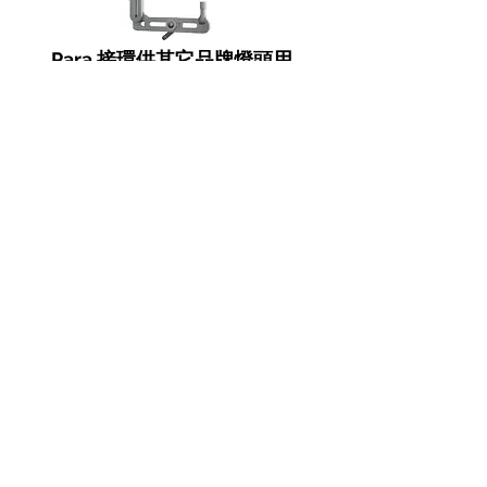
Para 接環供
其它品牌燈頭用
Para 接環供
Ringflash環閃燈用
Light grid 40°蜂巢布供Para 222用
Broncolor 產品介紹主頁