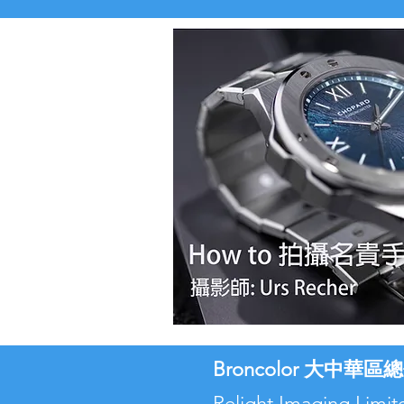
Broncolor 大中華區
Relight Imaging Li