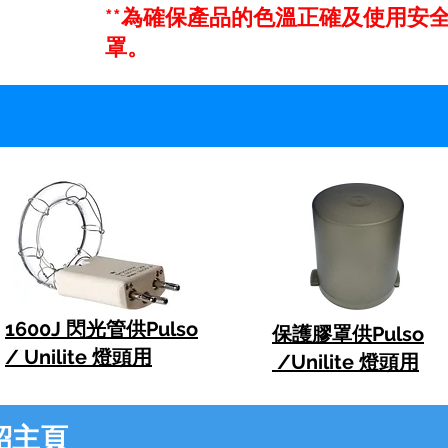
**為確保產品的色溫正確及使用安
罩。
1600J 閃光管
供Pulso
保護膠罩供Pulso
/ Unilite 燈頭用
/Unilite 燈頭用
介紹主頁