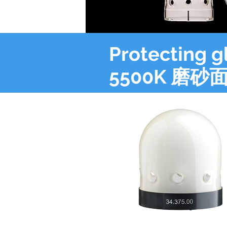
Protecting g
5500K 磨