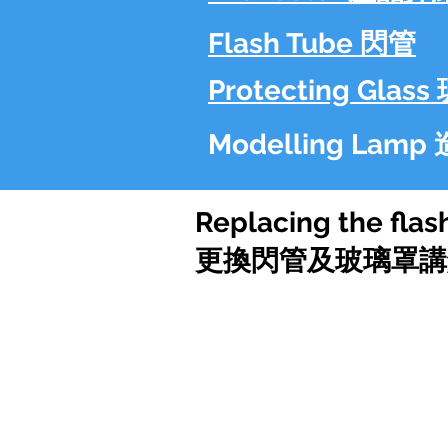
Flash Tube 閃管
Protecting Gla
Modelling Lam
Replacing the flas
更換閃管及玻璃罩講