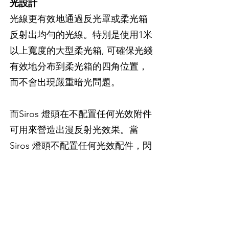
光設計
光線更有效地通過反光罩或柔光箱
反射出均勻的光線。特別是使用1米
以上寬度的大型柔光箱, 可確保光綫
有效地分布到柔光箱的四角位置，
而不會出現嚴重暗光問題。​
而Siros 燈頭在不配置任何光效附件
可用來營造出漫反射光效果。當
Siros 燈頭不配置任何光效配件，閃
管的周邊也是外露，所以光綫角度
不受限制，接近270度射向影棚四週
的牆壁而創造出漫反射光效果。燈
頭能做到祼燈效果也是Broncolor的
設計概念之一。