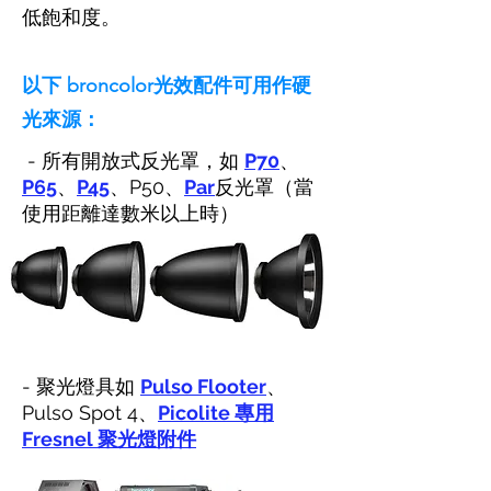
低飽和度。
以下 broncolor光效配件可用作硬
光來源：
- 所有開放式反光罩，如
P70
、
P65
、
P45
、P50、
Par
反光罩（當
使用距離達數米以上時）
- 聚光燈具如
Pulso Flooter
、
Pulso Spot 4、
Picolite 專用
Fresnel 聚光燈附件