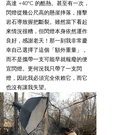
高達 +40°C 的酷熱。甚至有一次，
閃燈從幾公尺高的懸崖摔落，撞擊
岩石導致握把斷裂。雖然當下看起
來情況很糟，但閃燈本身依然運作
良好，感謝老天！那一刻我非常慶
幸自己選擇了這個「額外重量」，
而不是攜帶一支可能早就報廢的便
宜閃燈。更何況我只帶了一支閃
燈，因此我必須完全依賴它，而它
也沒有讓我失望。