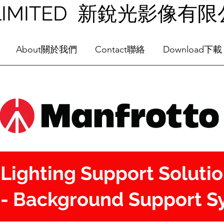
NG LIMITED 新銳光影像有
About關於我們
Contact聯絡
Download下載
Lighting Support Soluti
- Background Support S