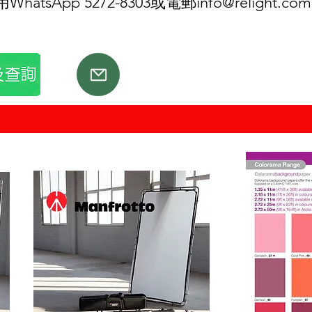
tsApp 5272-8303或電郵
info@relight.com