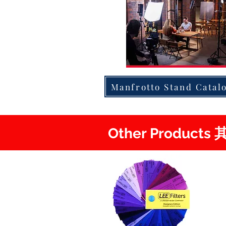
Manfrotto Stand Catal
Other Product