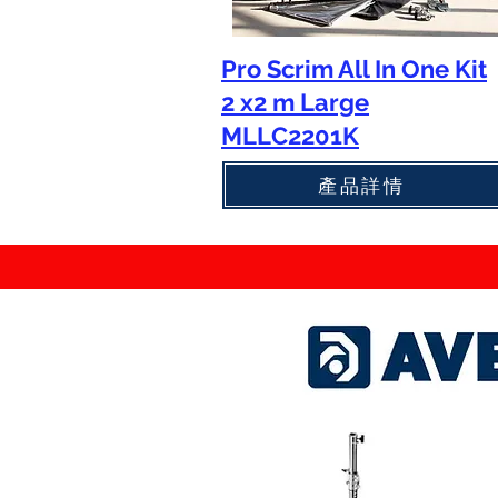
Pro Scrim All In One Kit
2 x2 m Large
MLLC2201K
產品詳情