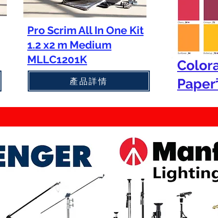
Pro Scrim All In One Kit
1.2 x2 m Medium
MLLC1201K
Color
產品詳情
Pape