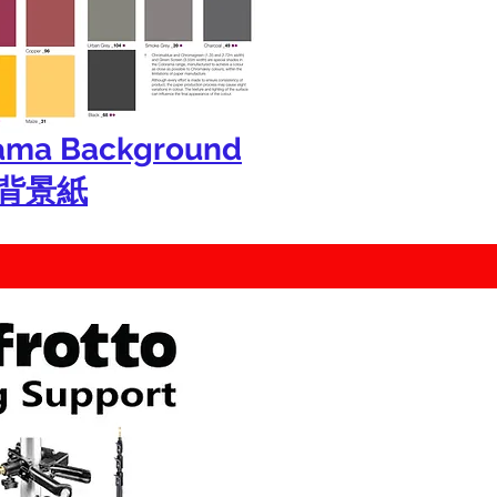
ama Background
r背景紙