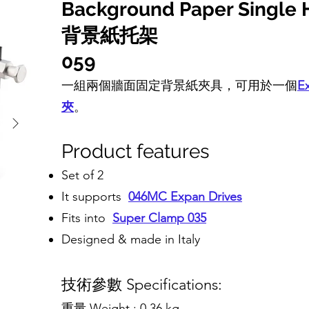
Background Paper Single 
背景紙托架
059
一組兩個牆面固定背景紙夾具，可用於一個
E
夾
。
Product features
Set of 2
It supports
046MC Expan Drives
Fits into
Super Clamp 035
Designed & made in Italy
技術參數 Specifications:
重量 Weight : 0.36 kg