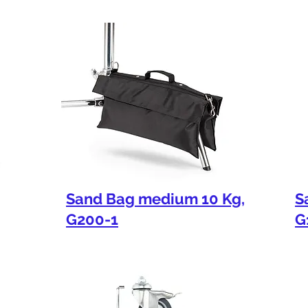
Sand Bag medium 10 Kg,
S
G200-1
G