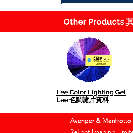
Other Product
Lee Color Lighting Gel
Lee 色調濾片資料
Avenger & Manfrott
Relight Imaging Li