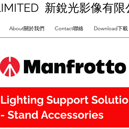
NG LIMITED 新銳光影像有
About關於我們
Contact聯絡
Download下載
Lighting Support Soluti
- Stand Accessories