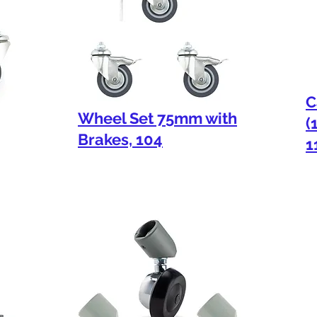
C
Wheel Set 75mm with
(
Brakes, 104
1