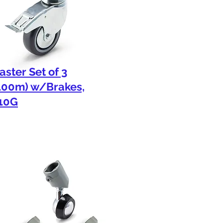
aster Set of 3
100m) w/Brakes,
10G