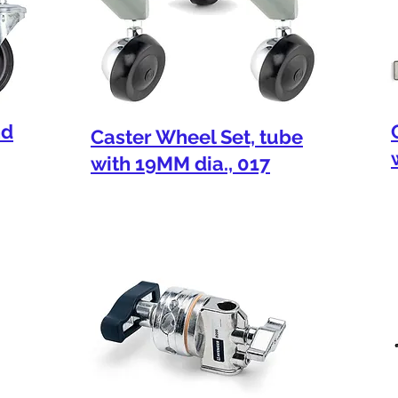
nd
Caster Wheel Set, tube
with 19MM dia., 017