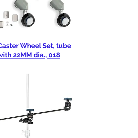
Caster Wheel Set, tube
with 22MM dia., 018