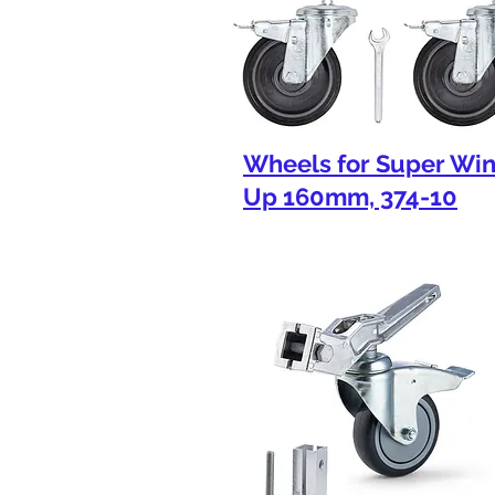
Wheels for Super Wi
Up 160mm, 374-10